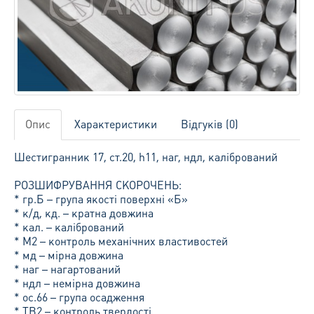
Опис
Характеристики
Відгуків (0)
Шестигранник 17, ст.20, h11, наг, ндл, калібрований
РОЗШИФРУВАННЯ СКОРОЧЕНЬ:
* гр.Б – група якості поверхні «Б»
* к/д, кд. – кратна довжина
* кал. – калібрований
* М2 – контроль механічних властивостей
* мд – мірна довжина
* наг – нагартований
* ндл – немірна довжина
* ос.66 – група осадження
* ТВ2 – контроль твердості