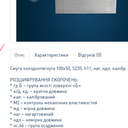
Опис
Характеристики
Відгуків (0)
Смуга холоднотягнута 100х50, S235, h11, наг, ндл, калібр.
РОЗШИФРУВАННЯ СКОРОЧЕНЬ:
* гр.Б – група якості поверхні «Б»
* к/д, кд. – кратна довжина
* кал. – калібрований
* М2 – контроль механічних властивостей
* мд – мірна довжина
* наг – нагартований
* ндл – немірна довжина
* ос.66 – група осадження