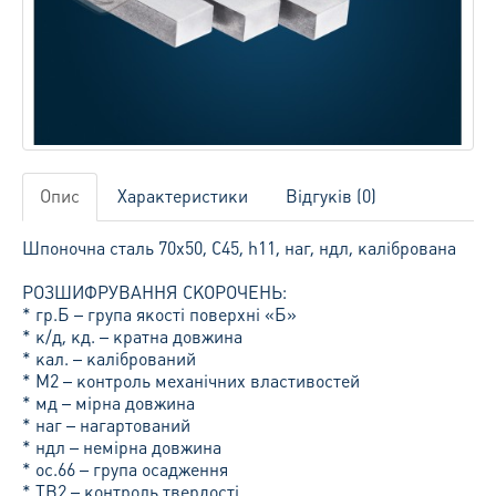
Опис
Характеристики
Відгуків (0)
Шпоночна сталь 70х50, С45, h11, наг, ндл, калібрована
РОЗШИФРУВАННЯ СКОРОЧЕНЬ:
* гр.Б – група якості поверхні «Б»
* к/д, кд. – кратна довжина
* кал. – калібрований
* М2 – контроль механічних властивостей
* мд – мірна довжина
* наг – нагартований
* ндл – немірна довжина
* ос.66 – група осадження
* ТВ2 – контроль твердості