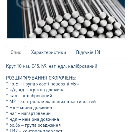
Опис
Характеристики
Відгуків (0)
Круг 10 мм, С45, h9, наг, ндл, калібрований
РОЗШИФРУВАННЯ СКОРОЧЕНЬ:
* гр.Б – група якості поверхні «Б»
* к/д, кд. – кратна довжина
* кал. – калібрований
* М2 – контроль механічних властивостей
* мд – мірна довжина
* наг – нагартований
* ндл – немірна довжина
* ос.66 – група осадження
* ТВ2 – контроль твердості