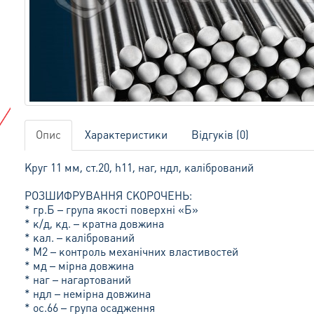
Опис
Характеристики
Відгуків (0)
Круг 11 мм, ст.20, h11, наг, ндл, калібрований
РОЗШИФРУВАННЯ СКОРОЧЕНЬ:
* гр.Б – група якості поверхні «Б»
* к/д, кд. – кратна довжина
* кал. – калібрований
* М2 – контроль механічних властивостей
* мд – мірна довжина
* наг – нагартований
* ндл – немірна довжина
* ос.66 – група осадження