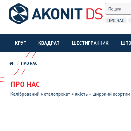
ПРО НАС
КРУГ
КВАДРАТ
ШЕСТИГРАННИК
ШПО
ПРО НАС
ПРО НАС
Калібрований металопрокат + якість + широкий асорти