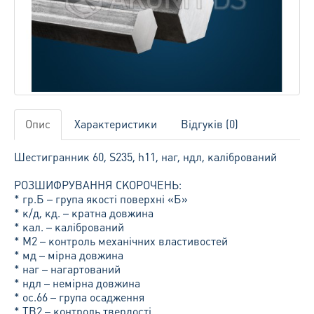
Опис
Характеристики
Відгуків (0)
Шестигранник 60, S235, h11, наг, ндл, калібрований
РОЗШИФРУВАННЯ СКОРОЧЕНЬ:
* гр.Б – група якості поверхні «Б»
* к/д, кд. – кратна довжина
* кал. – калібрований
* М2 – контроль механічних властивостей
* мд – мірна довжина
* наг – нагартований
* ндл – немірна довжина
* ос.66 – група осадження
* ТВ2 – контроль твердості