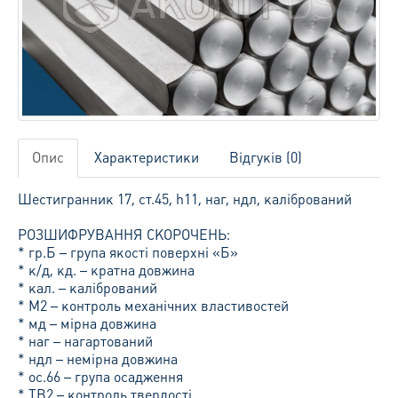
Опис
Характеристики
Відгуків (0)
Шестигранник 17, ст.45, h11, наг, ндл, калібрований
РОЗШИФРУВАННЯ СКОРОЧЕНЬ:
* гр.Б – група якості поверхні «Б»
* к/д, кд. – кратна довжина
* кал. – калібрований
* М2 – контроль механічних властивостей
* мд – мірна довжина
* наг – нагартований
* ндл – немірна довжина
* ос.66 – група осадження
* ТВ2 – контроль твердості