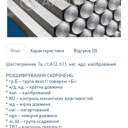
Опис
Характеристики
Відгуків (0)
Шестигранник 14, ст.А12, h11, наг, ндл, калібрований
РОЗШИФРУВАННЯ СКОРОЧЕНЬ:
* гр.Б – група якості поверхні «Б»
* к/д, кд. – кратна довжина
* кал. – калібрований
* М2 – контроль механічних властивостей
* мд – мірна довжина
* наг – нагартований
* ндл – немірна довжина
* ос.66 – група осадження
* ТВ2 – контроль твердості