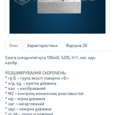
Опис
Характеристики
Відгуків (0)
Смуга холоднотягнута 100х60, S235, h11, наг, ндл,
калібр.
РОЗШИФРУВАННЯ СКОРОЧЕНЬ:
* гр.Б – група якості поверхні «Б»
* к/д, кд. – кратна довжина
* кал. – калібрований
* М2 – контроль механічних властивостей
* мд – мірна довжина
* наг – нагартований
* ндл – немірна довжина
* ос.66 – група осадження