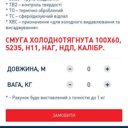
* ТВ2 – контроль твердості
* ТО – термічно оброблений
* ТС – сфероїдизуючий відпал
* ХВС – призначення «для холодного видавлювання та
висаджування»
СМУГА ХОЛОДНОТЯГНУТА 100Х60,
S235, H11, НАГ, НДЛ, КАЛІБР.
-
+
ДОВЖИНА, М
-
+
ВАГА, КГ
* - Рахунок буде виставлений з точністю до 1 кг
ЗАМОВИТИ