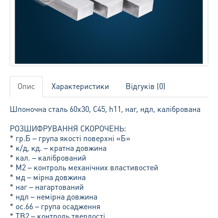
Опис
Характеристики
Відгуків (0)
Шпоночна сталь 60х30, С45, h11, наг, ндл, калібрована
РОЗШИФРУВАННЯ СКОРОЧЕНЬ:
* гр.Б – група якості поверхні «Б»
* к/д, кд. – кратна довжина
* кал. – калібрований
* М2 – контроль механічних властивостей
* мд – мірна довжина
* наг – нагартований
* ндл – немірна довжина
* ос.66 – група осадження
* ТВ2 – контроль твердості